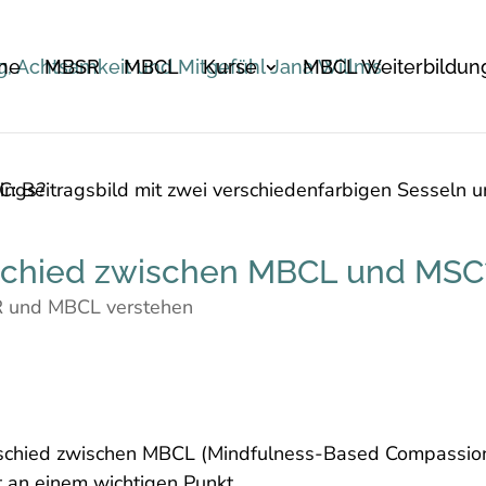
me
MBSR
MBCL
Kurse
MBCL Weiterbildun
rschied zwischen MBCL und MSC
 und MBCL verstehen
rschied zwischen MBCL (Mindfulness-Based Compassion
ht an einem wichtigen Punkt.